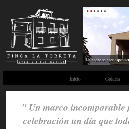
La noche se hace espectácu
Inicio
Galería
" Un marco incomparable p
celebración un día que to